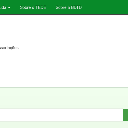
juda
Sobre o TEDE
Sobre a BDTD
issertações