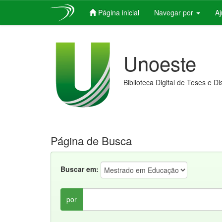
Página inicial
Navegar por
A
Skip
navigation
Unoeste
Biblioteca Digital de Teses e D
Página de Busca
Buscar em:
por