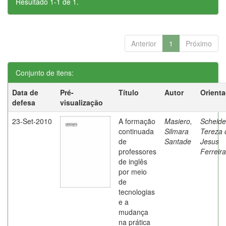
Resultado 1-1 de 1.
Anterior
1
Próximo
Conjunto de itens:
Data de
Pré-
Título
Autor
Orient
defesa
visualização
23-Set-2010
A formação
Masiero,
Scheide
continuada
Silmara
Tereza 
de
Santade
Jesus
professores
Ferreira
de inglês
por meio
de
tecnologias
e a
mudança
na prática