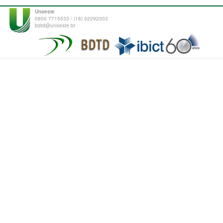
Unoeste
0800 7715533 / (18) 32292003
bdtd@unoeste.br