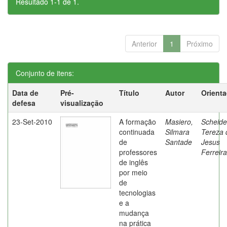
Resultado 1-1 de 1.
Anterior
1
Próximo
Conjunto de itens:
Data de
Pré-
Título
Autor
Orient
defesa
visualização
23-Set-2010
A formação
Masiero,
Scheide
continuada
Silmara
Tereza 
de
Santade
Jesus
professores
Ferreira
de inglês
por meio
de
tecnologias
e a
mudança
na prática