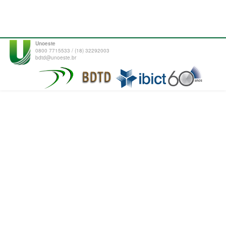
Unoeste
0800 7715533 / (18) 32292003
bdtd@unoeste.br