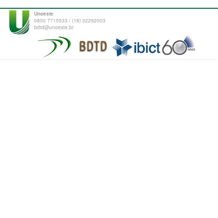
Unoeste
0800 7715533 / (18) 32292003
bdtd@unoeste.br