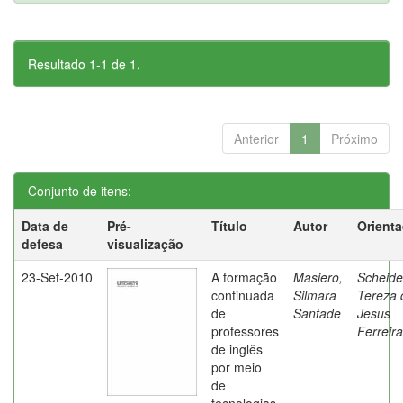
Resultado 1-1 de 1.
Anterior
1
Próximo
Conjunto de itens:
Data de
Pré-
Título
Autor
Orient
defesa
visualização
23-Set-2010
A formação
Masiero,
Scheide
continuada
Silmara
Tereza 
de
Santade
Jesus
professores
Ferreira
de inglês
por meio
de