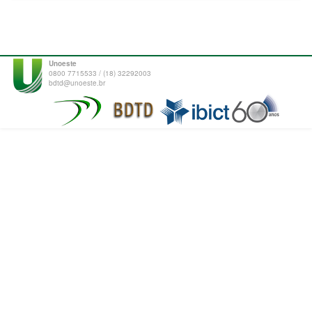
Unoeste
0800 7715533 / (18) 32292003
bdtd@unoeste.br