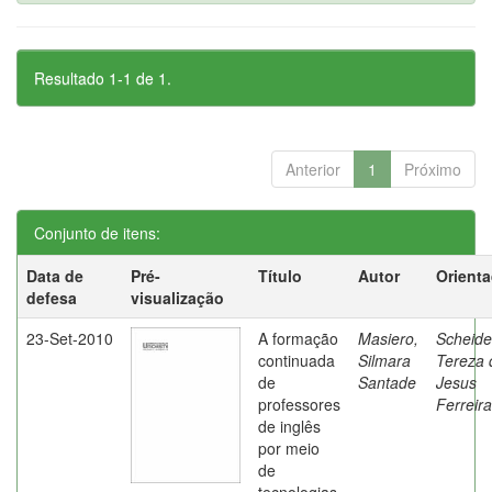
Resultado 1-1 de 1.
Anterior
1
Próximo
Conjunto de itens:
Data de
Pré-
Título
Autor
Orient
defesa
visualização
23-Set-2010
A formação
Masiero,
Scheide
continuada
Silmara
Tereza 
de
Santade
Jesus
professores
Ferreira
de inglês
por meio
de