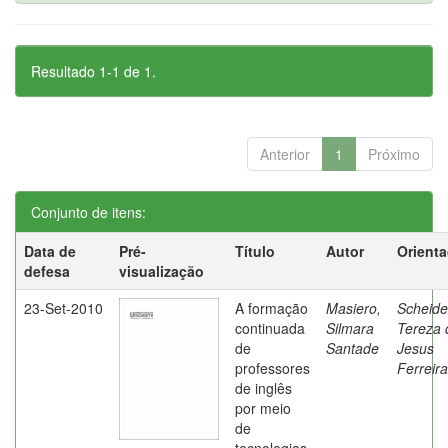
Resultado 1-1 de 1.
Anterior
1
Próximo
Conjunto de itens:
Data de
Pré-
Título
Autor
Orient
defesa
visualização
23-Set-2010
A formação
Masiero,
Scheide
continuada
Silmara
Tereza 
de
Santade
Jesus
professores
Ferreira
de inglês
por meio
de