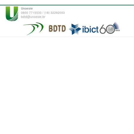
Unoeste
0800 7715533 / (18) 32292003
bdtd@unoeste.br