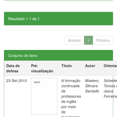
Resultado 1-1 de 1.
Anterior
1
Próximo
Conjunto de itens:
Data de
Pré-
Título
Autor
Orient
defesa
visualização
23-Set-2010
A formação
Masiero,
Scheide
continuada
Silmara
Tereza 
de
Santade
Jesus
professores
Ferreira
de inglês
por meio
de