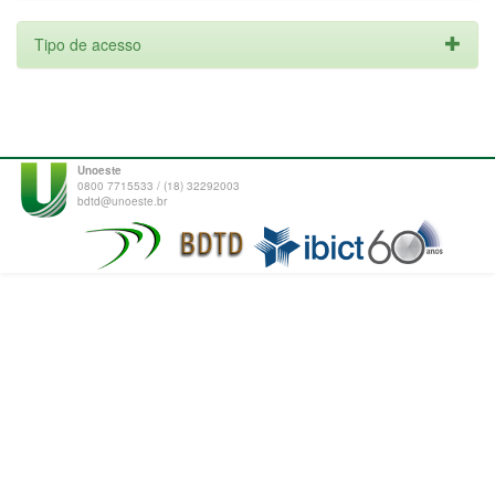
Tipo de acesso
Unoeste
0800 7715533 / (18) 32292003
bdtd@unoeste.br