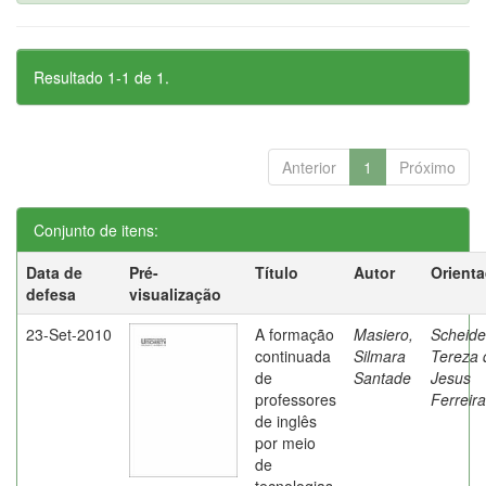
Resultado 1-1 de 1.
Anterior
1
Próximo
Conjunto de itens:
Data de
Pré-
Título
Autor
Orient
defesa
visualização
23-Set-2010
A formação
Masiero,
Scheide
continuada
Silmara
Tereza 
de
Santade
Jesus
professores
Ferreira
de inglês
por meio
de