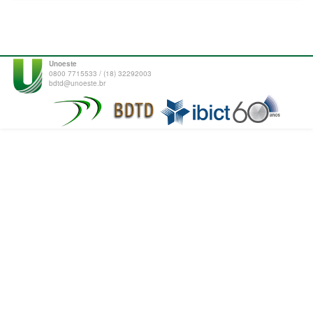
Unoeste
0800 7715533 / (18) 32292003
bdtd@unoeste.br