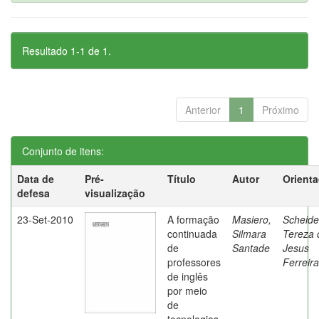
Resultado 1-1 de 1.
Anterior
1
Próximo
Conjunto de itens:
Data de
Pré-
Título
Autor
Orient
defesa
visualização
23-Set-2010
A formação
Masiero,
Scheide
continuada
Silmara
Tereza 
de
Santade
Jesus
professores
Ferreira
de inglês
por meio
de