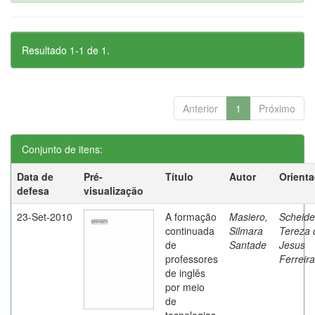
Resultado 1-1 de 1.
Anterior
1
Próximo
Conjunto de itens:
Data de
Pré-
Título
Autor
Orient
defesa
visualização
23-Set-2010
A formação
Masiero,
Scheide
continuada
Silmara
Tereza 
de
Santade
Jesus
professores
Ferreira
de inglês
por meio
de