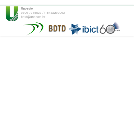
Unoeste
0800 7715533 / (18) 32292003
bdtd@unoeste.br