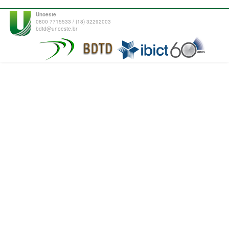
Unoeste
0800 7715533 / (18) 32292003
bdtd@unoeste.br