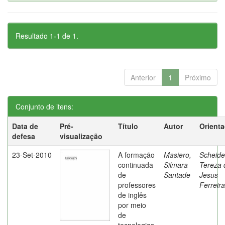
Resultado 1-1 de 1.
Anterior
1
Próximo
Conjunto de itens:
Data de
Pré-
Título
Autor
Orient
defesa
visualização
23-Set-2010
A formação
Masiero,
Scheide
continuada
Silmara
Tereza 
de
Santade
Jesus
professores
Ferreira
de inglês
por meio
de