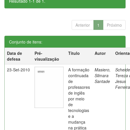
Resultado 1-1 de 1.
Anterior
1
Próximo
Conjunto de itens:
Data de
Pré-
Título
Autor
Orient
defesa
visualização
23-Set-2010
A formação
Masiero,
Scheide
continuada
Silmara
Tereza 
de
Santade
Jesus
professores
Ferreira
de inglês
por meio
de
tecnologias
e a
mudança
na prática