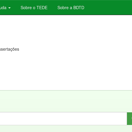
juda
Sobre o TEDE
Sobre a BDTD
issertações