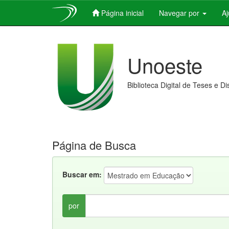
Página inicial
Navegar por
A
Skip
navigation
Unoeste
Biblioteca Digital de Teses e D
Página de Busca
Buscar em:
por