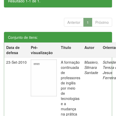
Resultado 1-1 de 1.
Anterior
1
Próximo
Conjunto de itens:
Data de
Pré-
Título
Autor
Orient
defesa
visualização
23-Set-2010
A formação
Masiero,
Scheide
continuada
Silmara
Tereza 
de
Santade
Jesus
professores
Ferreira
de inglês
por meio
de
tecnologias
e a
mudança
na prática