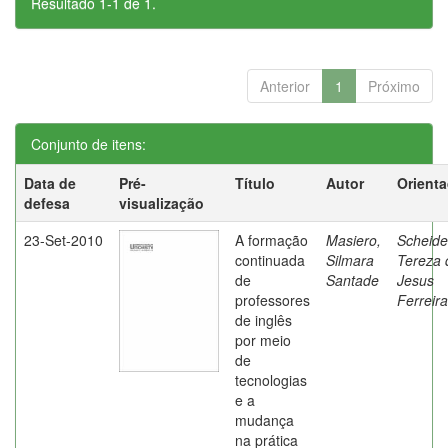
Resultado 1-1 de 1.
Anterior
1
Próximo
Conjunto de itens:
Data de
Pré-
Título
Autor
Orient
defesa
visualização
23-Set-2010
A formação
Masiero,
Scheide
continuada
Silmara
Tereza 
de
Santade
Jesus
professores
Ferreira
de inglês
por meio
de
tecnologias
e a
mudança
na prática