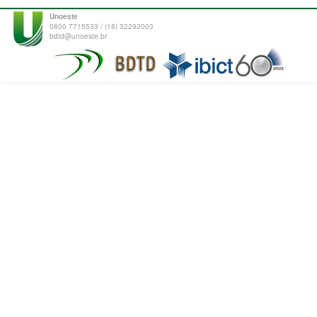
Unoeste
0800 7715533 / (18) 32292003
bdtd@unoeste.br