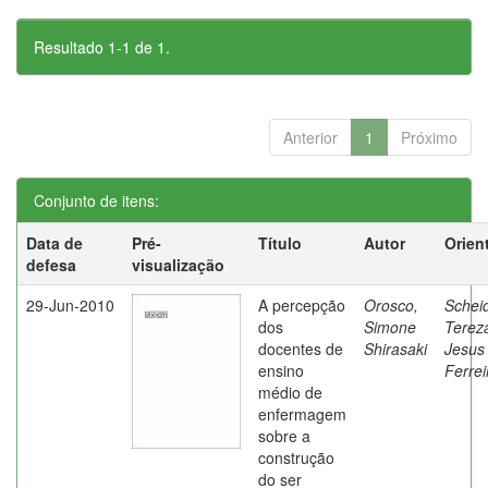
Resultado 1-1 de 1.
Anterior
1
Próximo
Conjunto de itens:
Data de
Pré-
Título
Autor
Orien
defesa
visualização
29-Jun-2010
A percepção
Orosco,
Schei
dos
Simone
Terez
docentes de
Shirasaki
Jesus
ensino
Ferrei
médio de
enfermagem
sobre a
construção
do ser