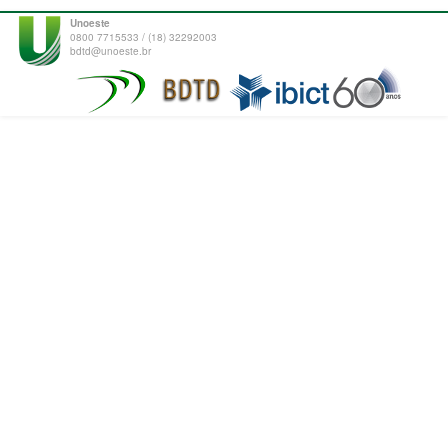
Unoeste
0800 7715533 / (18) 32292003
bdtd@unoeste.br