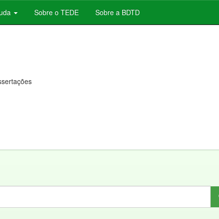
juda
Sobre o TEDE
Sobre a BDTD
issertações