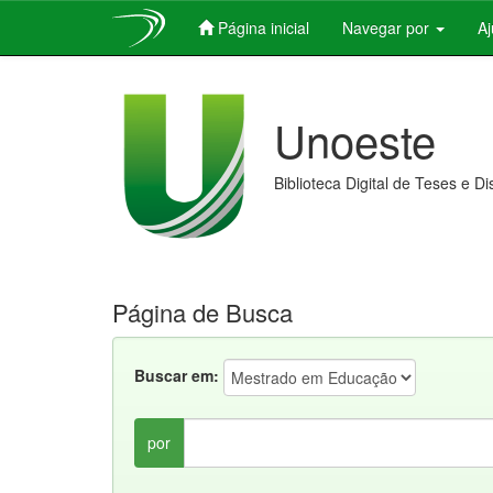
Página inicial
Navegar por
A
Skip
navigation
Unoeste
Biblioteca Digital de Teses e D
Página de Busca
Buscar em:
por