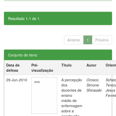
Resultado 1-1 de 1.
Anterior
1
Próximo
Conjunto de itens:
Data de
Pré-
Título
Autor
Orien
defesa
visualização
29-Jun-2010
A percepção
Orosco,
Schei
dos
Simone
Terez
docentes de
Shirasaki
Jesus
ensino
Ferrei
médio de
enfermagem
sobre a