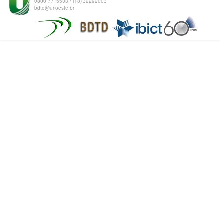
0800 7715533 / (18) 32292003
bdtd@unoeste.br