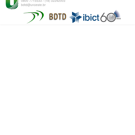
0800 7715533 / (18) 32292003
bdtd@unoeste.br