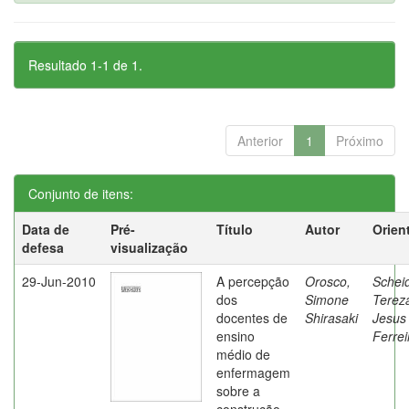
Resultado 1-1 de 1.
Anterior
1
Próximo
Conjunto de itens:
Data de
Pré-
Título
Autor
Orien
defesa
visualização
29-Jun-2010
A percepção
Orosco,
Schei
dos
Simone
Terez
docentes de
Shirasaki
Jesus
ensino
Ferrei
médio de
enfermagem
sobre a