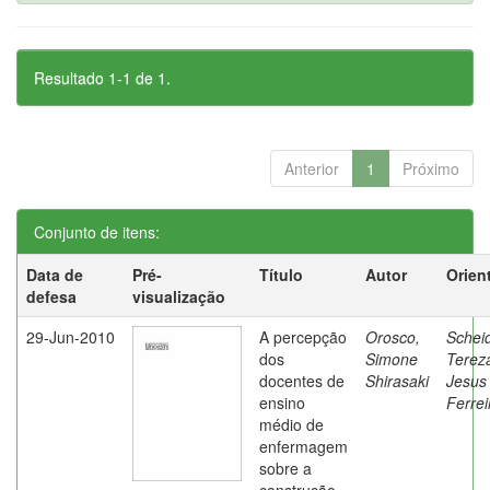
Resultado 1-1 de 1.
Anterior
1
Próximo
Conjunto de itens:
Data de
Pré-
Título
Autor
Orien
defesa
visualização
29-Jun-2010
A percepção
Orosco,
Schei
dos
Simone
Terez
docentes de
Shirasaki
Jesus
ensino
Ferrei
médio de
enfermagem
sobre a