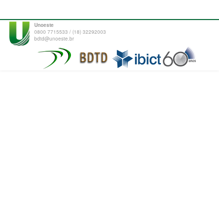
Unoeste
0800 7715533 / (18) 32292003
bdtd@unoeste.br