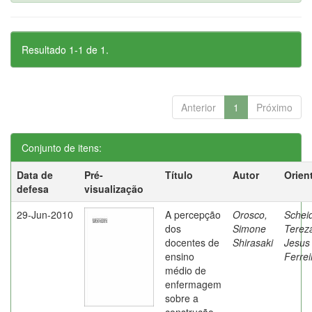
Resultado 1-1 de 1.
Anterior
1
Próximo
Conjunto de itens:
Data de
Pré-
Título
Autor
Orien
defesa
visualização
29-Jun-2010
A percepção
Orosco,
Schei
dos
Simone
Terez
docentes de
Shirasaki
Jesus
ensino
Ferrei
médio de
enfermagem
sobre a