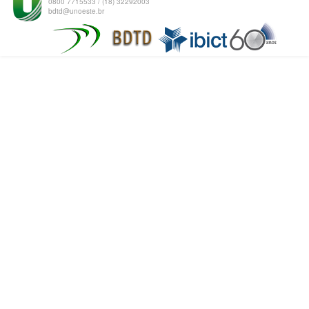
0800 7715533 / (18) 32292003
bdtd@unoeste.br