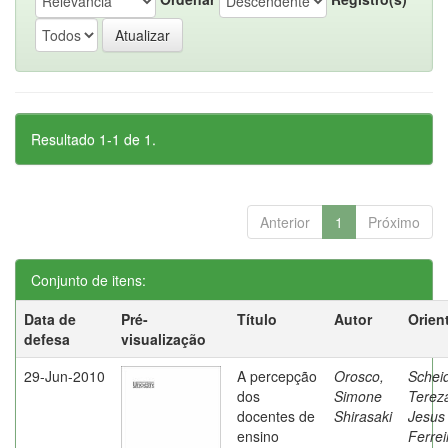
Resultado 1-1 de 1.
Anterior
1
Próximo
Conjunto de itens:
Data de
Pré-
Título
Autor
Orien
defesa
visualização
29-Jun-2010
A percepção
Orosco,
Schei
dos
Simone
Terez
docentes de
Shirasaki
Jesus
ensino
Ferrei