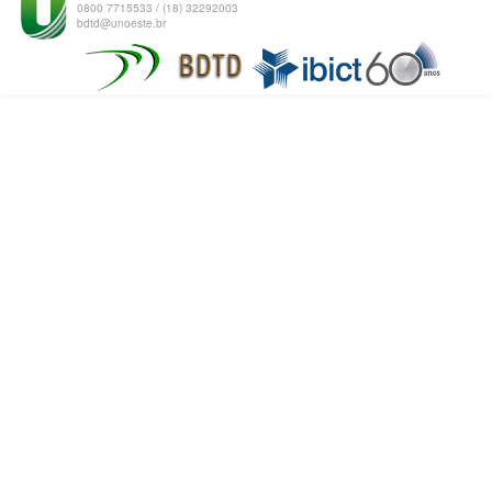
0800 7715533 / (18) 32292003
bdtd@unoeste.br