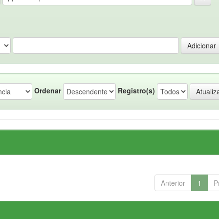
Ordenar
Registro(s)
Anterior
1
P