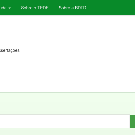
juda
Sobre o TEDE
Sobre a BDTD
issertações