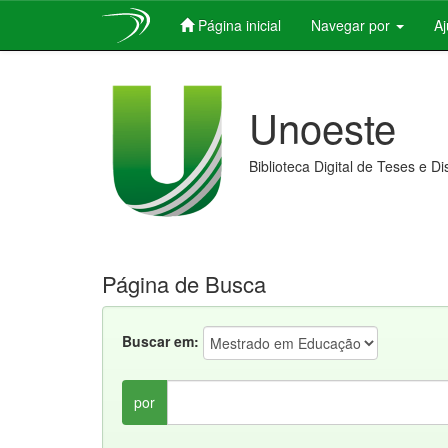
Página inicial
Navegar por
A
Skip
navigation
Unoeste
Biblioteca Digital de Teses e D
Página de Busca
Buscar em:
por