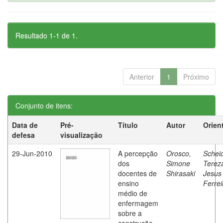
Resultado 1-1 de 1.
Anterior
1
Próximo
Conjunto de itens:
Data de
Pré-
Título
Autor
Orien
defesa
visualização
29-Jun-2010
A percepção
Orosco,
Schei
dos
Simone
Terez
docentes de
Shirasaki
Jesus
ensino
Ferrei
médio de
enfermagem
sobre a