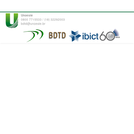
Unoeste
0800 7715533 / (18) 32292003
bdtd@unoeste.br