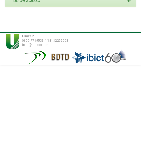
Tipo de acesso
Unoeste
0800 7715533 / (18) 32292003
bdtd@unoeste.br