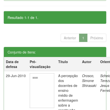
Resultado 1-1 de 1.
Anterior
1
Próximo
Conjunto de itens:
Data de
Pré-
Título
Autor
Orien
defesa
visualização
29-Jun-2010
A percepção
Orosco,
Schei
dos
Simone
Terez
docentes de
Shirasaki
Jesus
ensino
Ferrei
médio de
enfermagem
sobre a