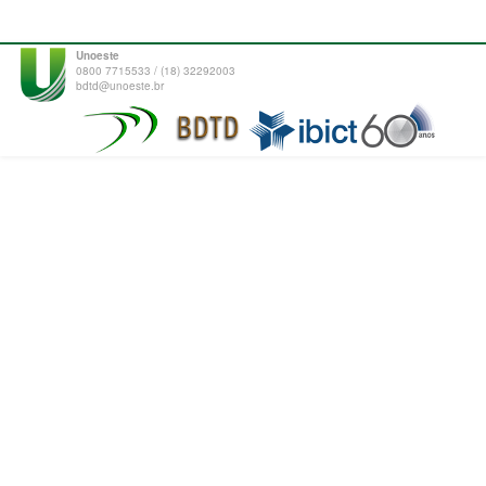
Unoeste
0800 7715533 / (18) 32292003
bdtd@unoeste.br