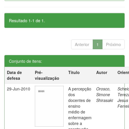
Resultado 1-1 de 1.
Anterior
1
Próximo
Conjunto de itens:
Data de
Pré-
Título
Autor
Orien
defesa
visualização
29-Jun-2010
A percepção
Orosco,
Schei
dos
Simone
Terez
docentes de
Shirasaki
Jesus
ensino
Ferrei
médio de
enfermagem
sobre a