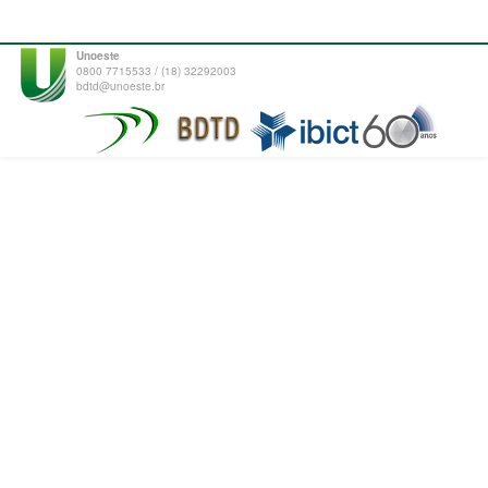
Unoeste
0800 7715533 / (18) 32292003
bdtd@unoeste.br