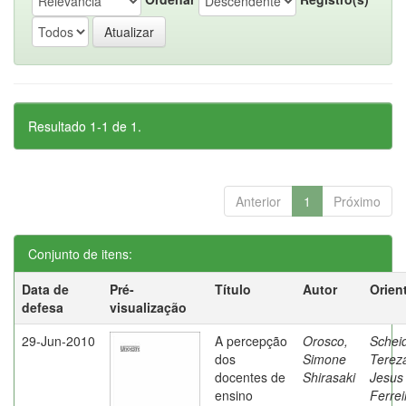
Resultado 1-1 de 1.
Anterior
1
Próximo
Conjunto de itens:
Data de
Pré-
Título
Autor
Orien
defesa
visualização
29-Jun-2010
A percepção
Orosco,
Schei
dos
Simone
Terez
docentes de
Shirasaki
Jesus
ensino
Ferrei