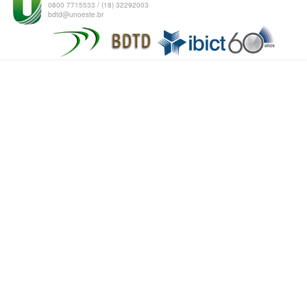
0800 7715533 / (18) 32292003
bdtd@unoeste.br