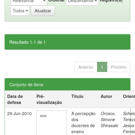
Resultado 1-1 de 1.
Anterior
1
Próximo
Conjunto de itens:
Data de
Pré-
Título
Autor
Orien
defesa
visualização
29-Jun-2010
A percepção
Orosco,
Schei
dos
Simone
Terez
docentes de
Shirasaki
Jesus
ensino
Ferrei