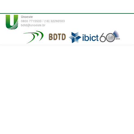
Unoeste
0800 7715533 / (18) 32292003
bdtd@unoeste.br