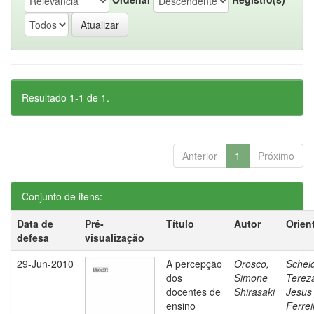
Resultado 1-1 de 1.
Anterior
1
Próximo
Conjunto de itens:
Data de
Pré-
Título
Autor
Orien
defesa
visualização
29-Jun-2010
A percepção
Orosco,
Schei
dos
Simone
Terez
docentes de
Shirasaki
Jesus
ensino
Ferrei