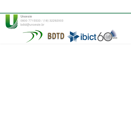
Unoeste
0800 7715533 / (18) 32292003
bdtd@unoeste.br