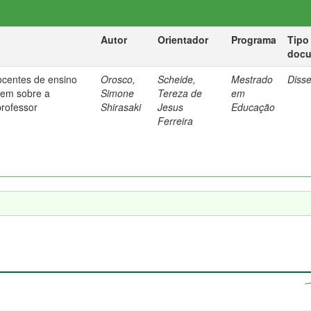
Autor
Orientador
Programa
Tipo
doc
ocentes de ensino
Orosco,
Scheide,
Mestrado
Diss
em sobre a
Simone
Tereza de
em
professor
Shirasaki
Jesus
Educação
Ferreira