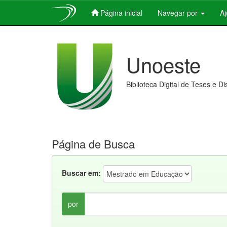
Página inicial
Navegar por
A
Skip
navigation
Unoeste
Biblioteca Digital de Teses e D
Página de Busca
Buscar em:
por