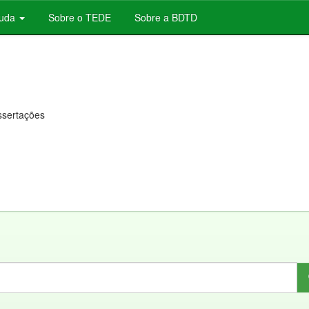
juda
Sobre o TEDE
Sobre a BDTD
issertações