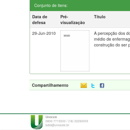
Conjunto de itens:
Data de
Pré-
Título
defesa
visualização
29-Jun-2010
A percepção dos d
médio de enfermag
construção do ser 
Compartilhamento
Unoeste
0800 7715533 / (18) 32292003
bdtd@unoeste.br