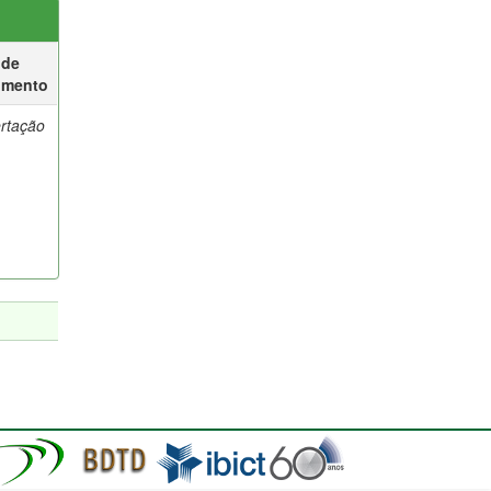
 de
umento
ertação