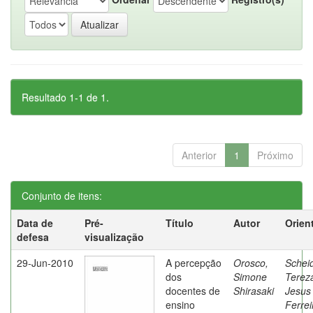
Resultado 1-1 de 1.
Anterior
1
Próximo
Conjunto de itens:
Data de
Pré-
Título
Autor
Orien
defesa
visualização
29-Jun-2010
A percepção
Orosco,
Schei
dos
Simone
Terez
docentes de
Shirasaki
Jesus
ensino
Ferrei