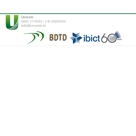
Unoeste
0800 7715533 / (18) 32292003
bdtd@unoeste.br