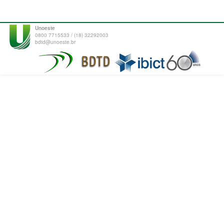
Unoeste
0800 7715533 / (18) 32292003
bdtd@unoeste.br