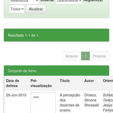
Resultado 1-1 de 1.
Anterior
1
Próximo
Conjunto de itens:
Data de
Pré-
Título
Autor
Orien
defesa
visualização
29-Jun-2010
A percepção
Orosco,
Schei
dos
Simone
Terez
docentes de
Shirasaki
Jesus
ensino
Ferrei