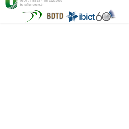
0800 7715533 / (18) 32292003
bdtd@unoeste.br