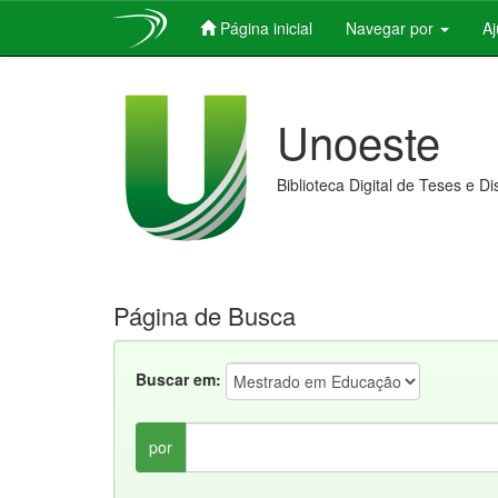
Página inicial
Navegar por
A
Skip
navigation
Unoeste
Biblioteca Digital de Teses e D
Página de Busca
Buscar em:
por