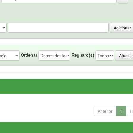
Ordenar
Registro(s)
Anterior
1
P