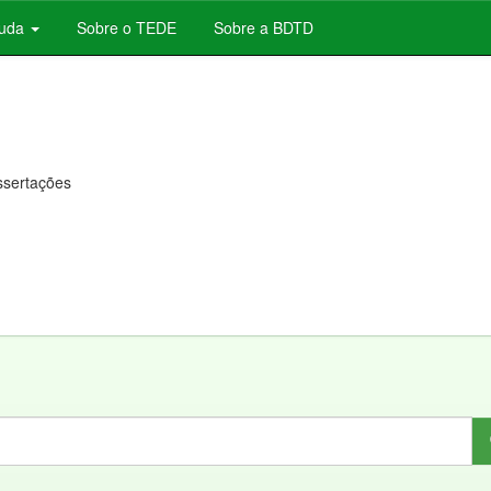
juda
Sobre o TEDE
Sobre a BDTD
issertações