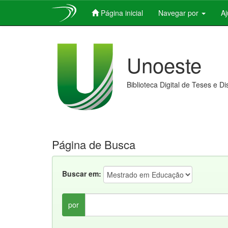
Página inicial
Navegar por
A
Skip
navigation
Unoeste
Biblioteca Digital de Teses e D
Página de Busca
Buscar em:
por