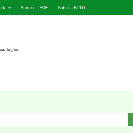
juda
Sobre o TEDE
Sobre a BDTD
issertações