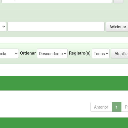
Ordenar
Registro(s)
Anterior
1
P