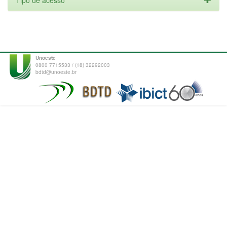
Tipo de acesso
Unoeste
0800 7715533 / (18) 32292003
bdtd@unoeste.br