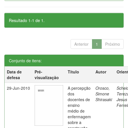
Resultado 1-1 de 1.
Anterior
1
Próximo
Conjunto de itens:
Data de
Pré-
Título
Autor
Orien
defesa
visualização
29-Jun-2010
A percepção
Orosco,
Schei
dos
Simone
Terez
docentes de
Shirasaki
Jesus
ensino
Ferrei
médio de
enfermagem
sobre a