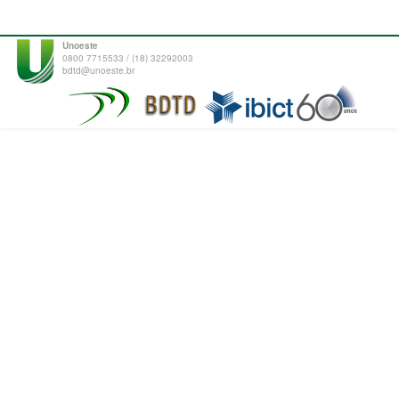
Unoeste
0800 7715533 / (18) 32292003
bdtd@unoeste.br