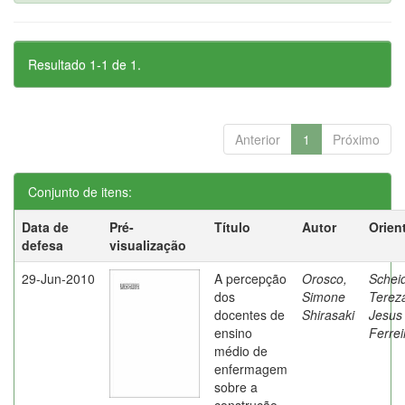
Resultado 1-1 de 1.
Anterior
1
Próximo
Conjunto de itens:
Data de
Pré-
Título
Autor
Orien
defesa
visualização
29-Jun-2010
A percepção
Orosco,
Schei
dos
Simone
Terez
docentes de
Shirasaki
Jesus
ensino
Ferrei
médio de
enfermagem
sobre a