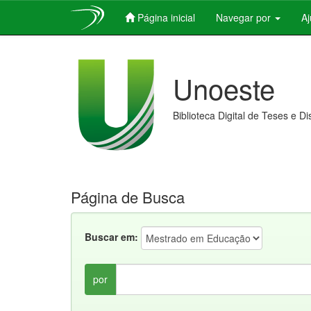
Página inicial
Navegar por
A
Skip
navigation
Unoeste
Biblioteca Digital de Teses e D
Página de Busca
Buscar em:
por