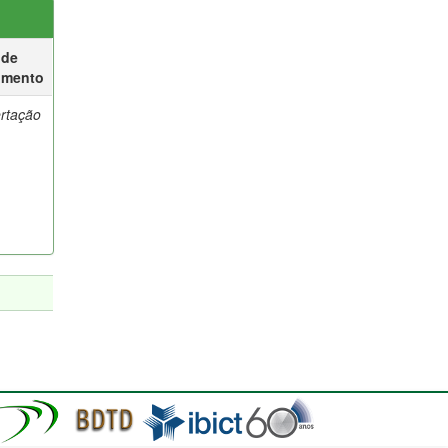
 de
umento
ertação