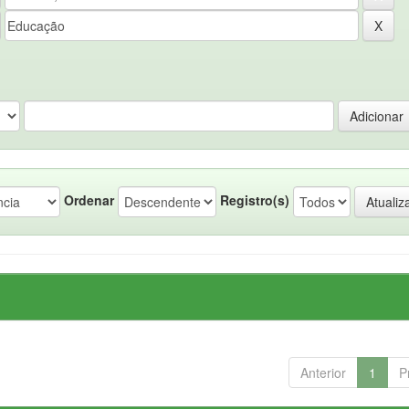
Ordenar
Registro(s)
Anterior
1
P