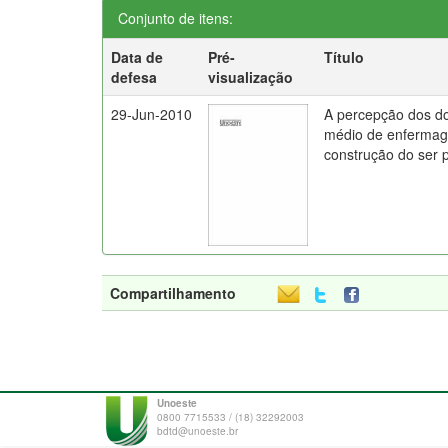
Conjunto de itens:
Data de
Pré-
Título
defesa
visualização
29-Jun-2010
A percepção dos d
médio de enfermag
construção do ser 
Compartilhamento
Unoeste
0800 7715533 / (18) 32292003
bdtd@unoeste.br