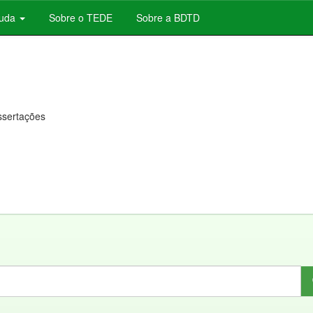
juda
Sobre o TEDE
Sobre a BDTD
issertações