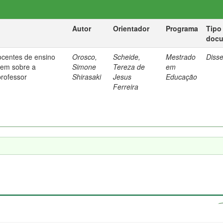
Autor
Orientador
Programa
Tipo
doc
ocentes de ensino
Orosco,
Scheide,
Mestrado
Diss
em sobre a
Simone
Tereza de
em
professor
Shirasaki
Jesus
Educação
Ferreira