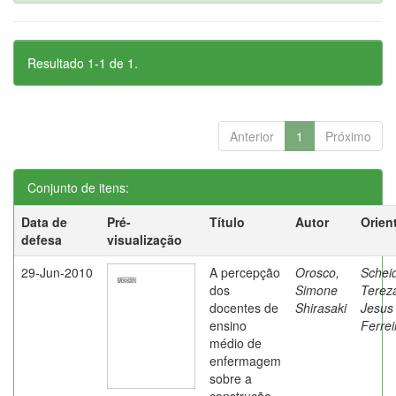
Resultado 1-1 de 1.
Anterior
1
Próximo
Conjunto de itens:
Data de
Pré-
Título
Autor
Orien
defesa
visualização
29-Jun-2010
A percepção
Orosco,
Schei
dos
Simone
Terez
docentes de
Shirasaki
Jesus
ensino
Ferrei
médio de
enfermagem
sobre a