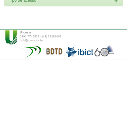
Tipo de acesso
Unoeste
0800 7715533 / (18) 32292003
bdtd@unoeste.br