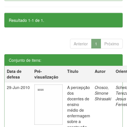
Resultado 1-1 de 1.
Anterior
1
Próximo
Conjunto de itens:
Data de
Pré-
Título
Autor
Orien
defesa
visualização
29-Jun-2010
A percepção
Orosco,
Schei
dos
Simone
Terez
docentes de
Shirasaki
Jesus
ensino
Ferrei
médio de
enfermagem
sobre a