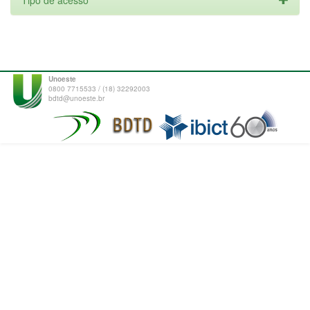
Tipo de acesso
Unoeste
0800 7715533 / (18) 32292003
bdtd@unoeste.br