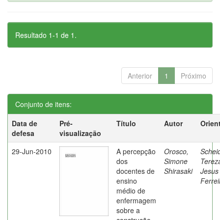
Resultado 1-1 de 1.
Anterior
1
Próximo
Conjunto de itens:
Data de
Pré-
Título
Autor
Orien
defesa
visualização
29-Jun-2010
A percepção
Orosco,
Schei
dos
Simone
Terez
docentes de
Shirasaki
Jesus
ensino
Ferrei
médio de
enfermagem
sobre a