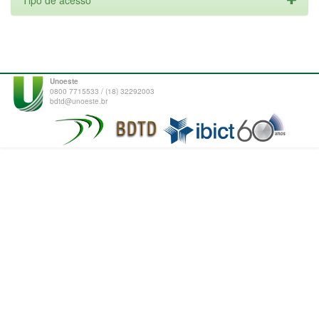
Tipo de acesso
Unoeste
0800 7715533 / (18) 32292003
bdtd@unoeste.br