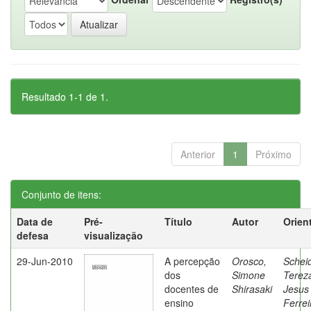
Resultado 1-1 de 1.
Anterior
1
Próximo
Conjunto de itens:
Data de
Pré-
Título
Autor
Orien
defesa
visualização
29-Jun-2010
A percepção
Orosco,
Schei
dos
Simone
Terez
docentes de
Shirasaki
Jesus
ensino
Ferrei