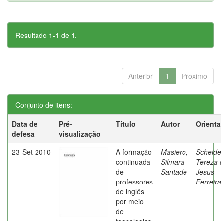
Resultado 1-1 de 1.
Anterior
1
Próximo
Conjunto de itens:
Data de
Pré-
Título
Autor
Orient
defesa
visualização
23-Set-2010
A formação
Masiero,
Scheide
continuada
Silmara
Tereza 
de
Santade
Jesus
professores
Ferreira
de inglês
por meio
de