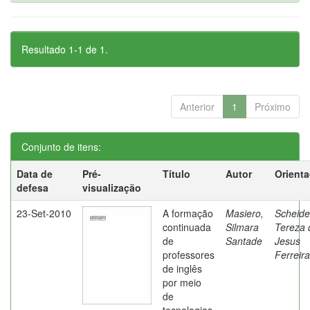
Resultado 1-1 de 1.
Anterior
1
Próximo
Conjunto de itens:
Data de
Pré-
Título
Autor
Orient
defesa
visualização
23-Set-2010
A formação
Masiero,
Scheide
continuada
Silmara
Tereza 
de
Santade
Jesus
professores
Ferreira
de inglês
por meio
de