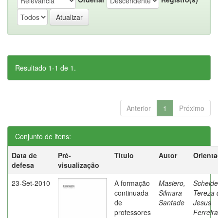
Resultado 1-1 de 1.
Anterior
1
Próximo
Conjunto de itens:
Data de
Pré-
Título
Autor
Orient
defesa
visualização
23-Set-2010
A formação
Masiero,
Scheide
continuada
Silmara
Tereza 
de
Santade
Jesus
professores
Ferreira