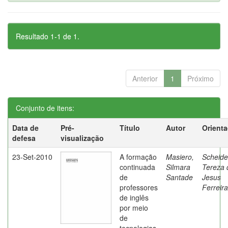
Resultado 1-1 de 1.
Anterior
1
Próximo
Conjunto de itens:
Data de
Pré-
Título
Autor
Orient
defesa
visualização
23-Set-2010
A formação
Masiero,
Scheide
continuada
Silmara
Tereza 
de
Santade
Jesus
professores
Ferreira
de inglês
por meio
de