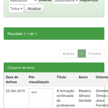
Resultado 1-1 de 1.
Anterior
1
Próximo
Conjunto de itens:
Data de
Pré-
Título
Autor
Orient
defesa
visualização
23-Set-2010
A formação
Masiero,
Scheide
continuada
Silmara
Tereza 
de
Santade
Jesus
professores
Ferreira