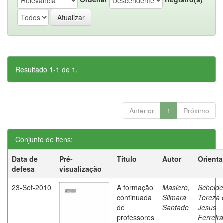
Resultado 1-1 de 1.
Anterior
1
Próximo
Conjunto de itens:
Data de
Pré-
Título
Autor
Orient
defesa
visualização
23-Set-2010
A formação
Masiero,
Scheide
continuada
Silmara
Tereza 
de
Santade
Jesus
professores
Ferreira