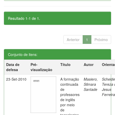
Resultado 1-1 de 1.
Anterior
1
Próximo
Conjunto de itens:
Data de
Pré-
Título
Autor
Orient
defesa
visualização
23-Set-2010
A formação
Masiero,
Scheide
continuada
Silmara
Tereza 
de
Santade
Jesus
professores
Ferreira
de inglês
por meio
de